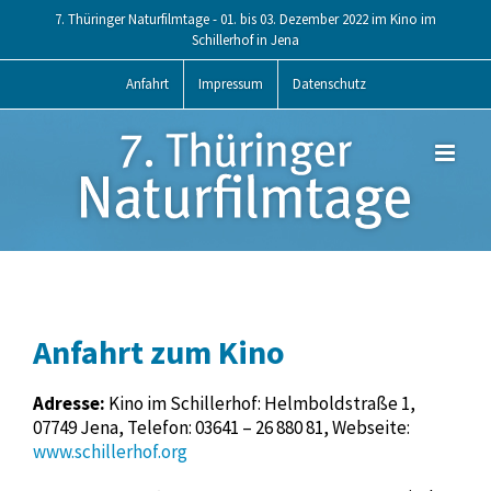
Skip
7. Thüringer Naturfilmtage - 01. bis 03. Dezember 2022 im Kino im
to
Schillerhof in Jena
content
Anfahrt
Impressum
Datenschutz
Anfahrt zum Kino
Adresse:
Kino im Schillerhof: Helmboldstraße 1,
07749 Jena, Telefon: 03641 – 26 880 81, Webseite:
www.schillerhof.org