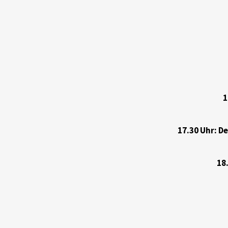
1
17.30 Uhr: D
18