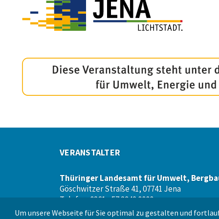
VERANSTALTER
Thüringer Landesamt für Umwelt, Bergba
Göschwitzer Straße 41, 07741 Jena
Telefon: 0361 - 57 3942 0000
Webseite:
www.tlubn.thueringen.de
Um unsere Webseite für Sie optimal zu gestalten und fortlauf