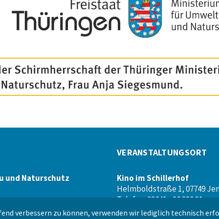
VERANSTALTUNGSORT
u und Naturschutz
Kino im Schillerhof
Helmboldstraße 1, 07749 Je
Telefon: 03641 - 26 880 81
Webseite:
www.schillerhof.or
end verbessern zu können, verwenden wir lediglich technisch erfo