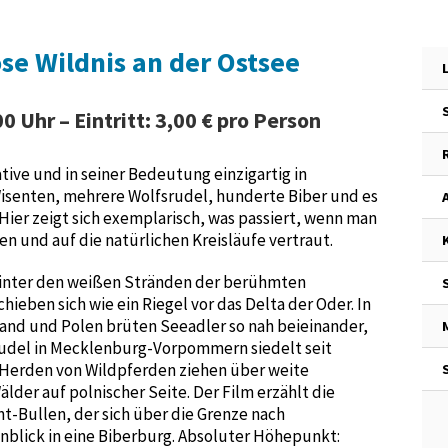
se Wildnis an der Ostsee
0 Uhr – Eintritt: 3,00 € pro Person
tive und in seiner Bedeutung einzigartig in
isenten, mehrere Wolfsrudel, hunderte Biber und es
 Hier zeigt sich exemplarisch, was passiert, wenn man
en und auf die natürlichen Kreisläufe vertraut.
 hinter den weißen Stränden der berühmten
ieben sich wie ein Riegel vor das Delta der Oder. In
nd und Polen brüten Seeadler so nah beieinander,
rudel in Mecklenburg-Vorpommern siedelt seit
e Herden von Wildpferden ziehen über weite
lder auf polnischer Seite. Der Film erzählt die
t-Bullen, der sich über die Grenze nach
nblick in eine Biberburg. Absoluter Höhepunkt: