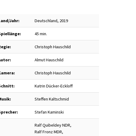
Land/Jahr:
Deutschland, 2019
Spiellänge:
45 min.
Regie:
Christoph Hauschild
Autor:
Almut Hauschild
Kamera:
Christoph Hauschild
Schnitt:
Katrin Dücker-Eckloff
Musik:
Steffen Kaltschmid
Sprecher:
Stefan Kaminski
Ralf Quibeldey NDR,
Ralf Fronz MDR,