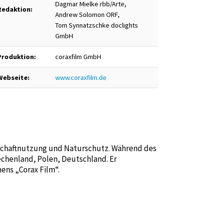
Dagmar Mielke rbb/Arte,
Redaktion:
Andrew Solomon ORF,
Tom Synnatzschke doclights
GmbH
Produktion:
coraxfilm GmbH
Webseite:
www.coraxfilm.de
dschaftnutzung und Naturschutz. Während des
iechenland, Polen, Deutschland. Er
ens „Corax Film“.