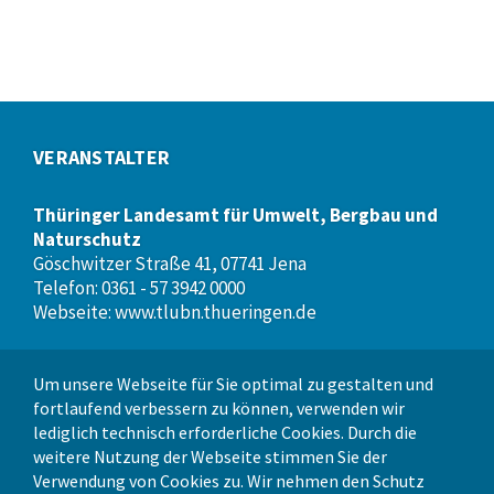
VERANSTALTER
Thüringer Landesamt für Umwelt, Bergbau und
Naturschutz
Göschwitzer Straße 41, 07741 Jena
Telefon: 0361 - 57 3942 0000
Webseite:
www.tlubn.thueringen.de
Um unsere Webseite für Sie optimal zu gestalten und
VERANSTALTUNGSORT
fortlaufend verbessern zu können, verwenden wir
lediglich technisch erforderliche Cookies. Durch die
Kino im Schillerhof
weitere Nutzung der Webseite stimmen Sie der
Helmboldstraße 1, 07749 Jena
Verwendung von Cookies zu. Wir nehmen den Schutz