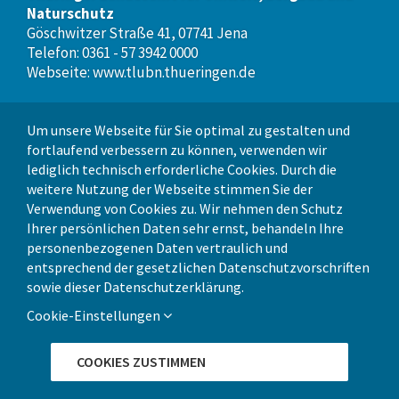
Naturschutz
Göschwitzer Straße 41, 07741 Jena
Telefon: 0361 - 57 3942 0000
Webseite:
www.tlubn.thueringen.de
Um unsere Webseite für Sie optimal zu gestalten und
VERANSTALTUNGSORT
fortlaufend verbessern zu können, verwenden wir
lediglich technisch erforderliche Cookies. Durch die
Kino im Schillerhof
weitere Nutzung der Webseite stimmen Sie der
Helmboldstraße 1, 07749 Jena
Verwendung von Cookies zu. Wir nehmen den Schutz
Telefon: 03641 - 26 880 81
Ihrer persönlichen Daten sehr ernst, behandeln Ihre
Webseite:
www.schillerhof.org
personenbezogenen Daten vertraulich und
entsprechend der gesetzlichen Datenschutzvorschriften
sowie dieser
Datenschutzerklärung
.
Cookie-Einstellungen
Copyright ©
2026 Thüringer Landesamt für Umwelt, Bergbau und
COOKIES ZUSTIMMEN
Naturschutz |
www.tlubn.thueringen.de