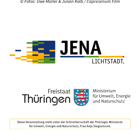
© Fotos: Uwe Müller & Julian Kolb / Capricornum Film